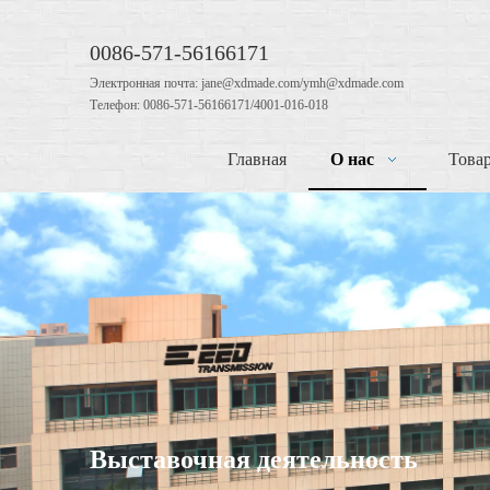
0086-571-56166171
Электронная почта: jane@xdmade.com/ymh@xdmade.com
Телефон: 0086-571-56166171/4001-016-018
Главная
О нас
Това
Выставочная деятельность