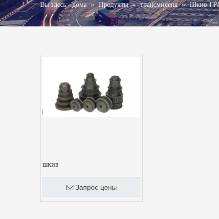
Вы здесь:
дома
»
Продукты
»
трансмиссия
»
Шкив ГР
шкив
Запрос цены