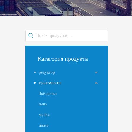
Категория продукта
редуктор
трансмиссия
Звёздочка
цепь
муфта
шкив