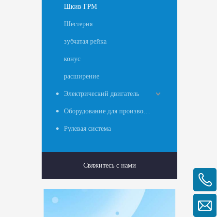
Шкив ГРМ
Шестерня
зубчатая рейка
конус
расширение
Электрический двигатель
Оборудование для производства ткани из расплава
Рулевая система
Свяжитесь с нами