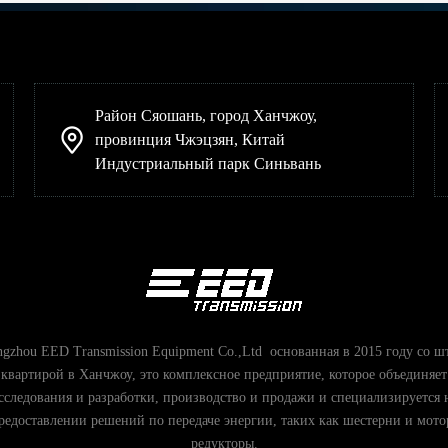
Район Сяошань, город Ханчжоу,
провинция Чжэцзян, Китай
Индустриальный парк Синьвань
gzhou EED Transmission Equipment Co.,Ltd основанная в 2015 году со ш
квартирой в Ханчжоу, это комплексное предприятие, которое объединяет
сследования и разработки, производство и продажи и специализируется 
редоставлении решений по передаче энергии, таких как шестерни и мото
редукторы.