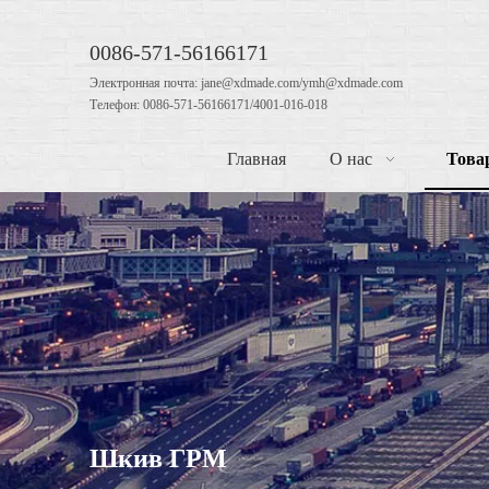
0086-571-56166171
Электронная почта: jane@xdmade.com/ymh@xdmade.com
Телефон: 0086-571-56166171/4001-016-018
Главная
О нас
Това
Шкив ГРМ