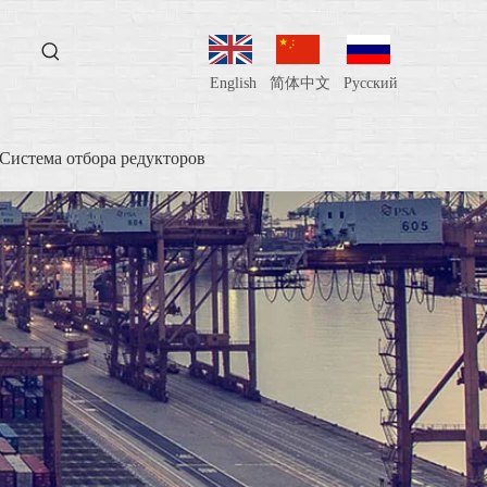
English
简体中文
Pусский
Система отбора редукторов