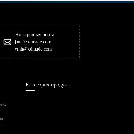
Электронная почта:
jane@xdmade.com
ymh@xdmade.com
Категория продукта
таб-
на
р-
редуктор
трансмиссия
Электрический