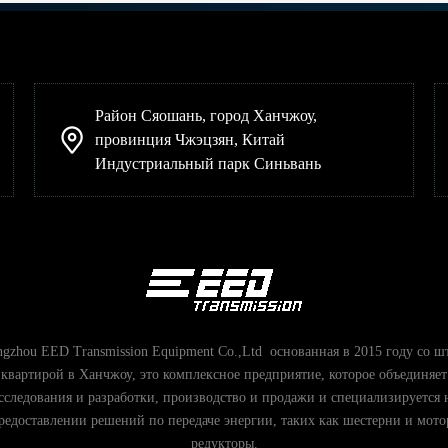
Район Сяошань, город Ханчжоу,
провинция Чжэцзян, Китай
Индустриальный парк Синьвань
gzhou EED Transmission Equipment Co.,Ltd основанная в 2015 году со ш
квартирой в Ханчжоу, это комплексное предприятие, которое объединяет
сследования и разработки, производство и продажи и специализируется 
редоставлении решений по передаче энергии, таких как шестерни и мото
редукторы.