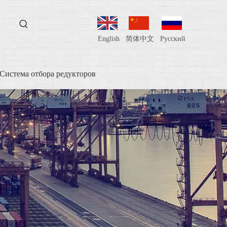
English
简体中文
Pусский
Система отбора редукторов