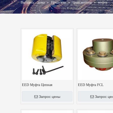
Вы здесь:
дома
»
Продукты
»
трансмиссия
»
муфта
EED Муфта Цепная
EED Муфта FCL
Запрос цены
Запрос це