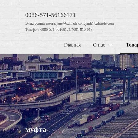
0086-571-56166171
Электронная почта: jane@xdmade.com/ymh@xdmade.com
Телефон: 0086-571-56166171/4001-016-018
Главная
О нас
Това
муфта