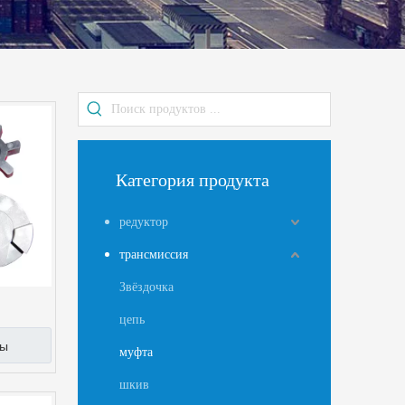
Категория продукта
редуктор
трансмиссия
Звёздочка
цепь
ны
муфта
шкив