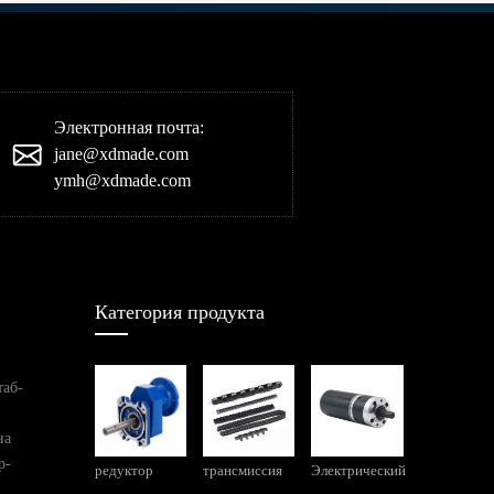
Электронная почта:
jane@xdmade.com
ymh@xdmade.com
Категория продукта
таб-
на
р-
редуктор
трансмиссия
Электрический