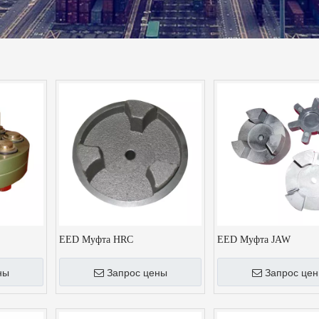
EED Муфта HRC
EED Муфта JAW
ны
Запрос цены
Запрос це