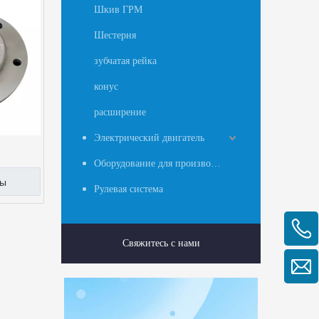
Шкив ГРМ
Шестерня
зубчатая рейка
конус
расширение
Электрический двигатель
Оборудование для производства ткани из расплава
ны
Рулевая система
Свяжитесь с нами