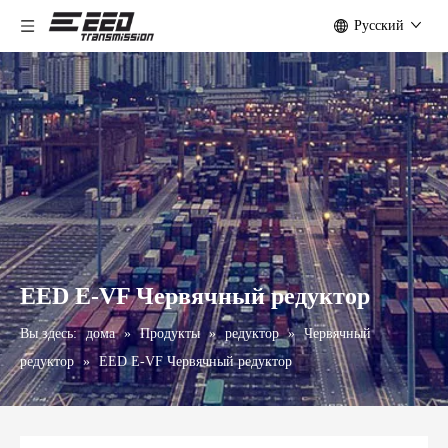
Pусский
EED E-VF Червячный редуктор
Вы здесь:
дома
»
Продукты
»
редуктор
»
Червячный
редуктор
»
EED E-VF Червячный редуктор