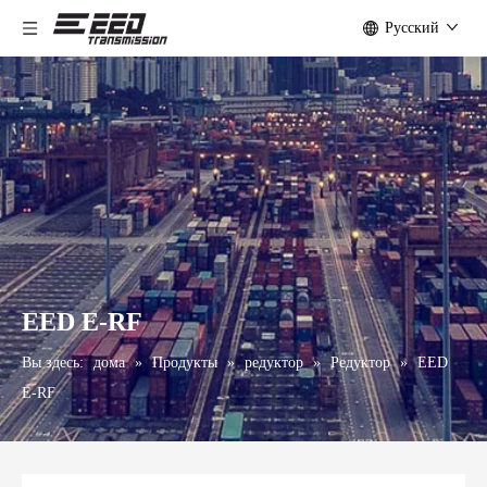
Pусский
EED E-RF
Вы здесь:
дома
»
Продукты
»
редуктор
»
Редуктор
»
EED
E-RF