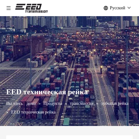
Pусский
EED техническая рейка
Вы здесь:
дома
»
Продукты
»
трансмиссия
»
зубчатая рейка
»
EED техническая рейка