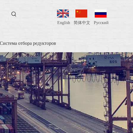
English
简体中文
Pусский
Система отбора редукторов