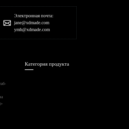
Электронная почта:
jane@xdmade.com
ymh@xdmade.com
Категория продукта
таб-
на
р-
редуктор
трансмиссия
Электрический
двигатель