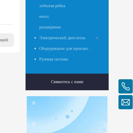
зубчатая рейка
конус
расширение
Электрический двигатель
ющий:
Оборудование для производства ткани из расплава
Рулевая система
Свяжитесь с нами