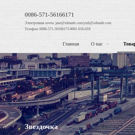
0086-571-56166171
Электронная почта: jane@xdmade.com/ymh@xdmade.com
Телефон: 0086-571-56166171/4001-016-018
Главная
О нас
Това
Звездочка