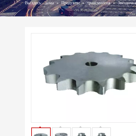
Вы здесь:
дома
»
Продукты
»
трансмиссия
»
Звёздочка