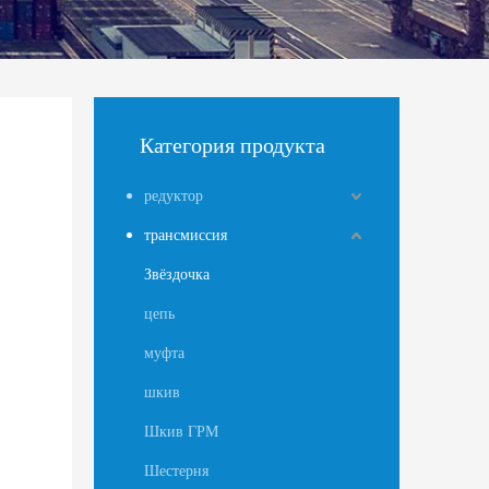
Категория продукта
редуктор
трансмиссия
Звёздочка
цепь
муфта
шкив
Шкив ГРМ
Шестерня